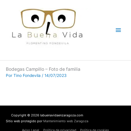
Ir
Men
al
contenido
princ
Bodegas Campillo – Foto de familia
Por
Tino Fondevila
/
14/07/2023
Copyright © 2026 labuenavidaenzaragoza.com
Sitio web protegido por
Mantenimiento web Zaragoza
Aviso Legal
Política de privacidad
Política de cookies