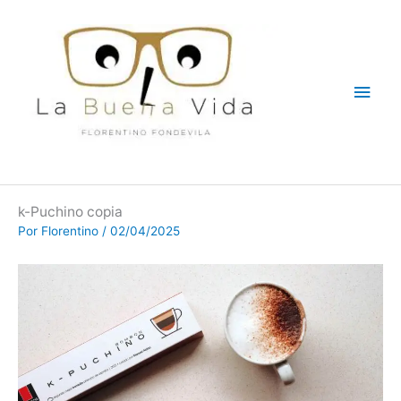
Ir
Men
al
contenido
princ
k-Puchino copia
Por
Florentino
/
02/04/2025