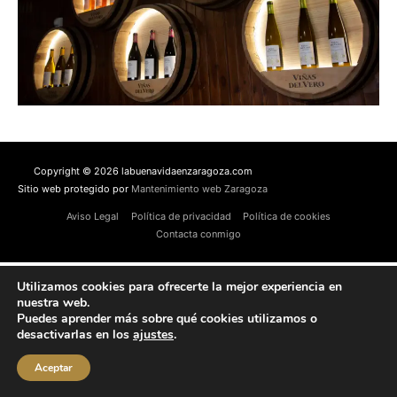
Copyright © 2026 labuenavidaenzaragoza.com
Sitio web protegido por
Mantenimiento web Zaragoza
Aviso Legal
Política de privacidad
Política de cookies
Contacta conmigo
Utilizamos cookies para ofrecerte la mejor experiencia en
nuestra web.
Puedes aprender más sobre qué cookies utilizamos o
desactivarlas en los
ajustes
.
Aceptar