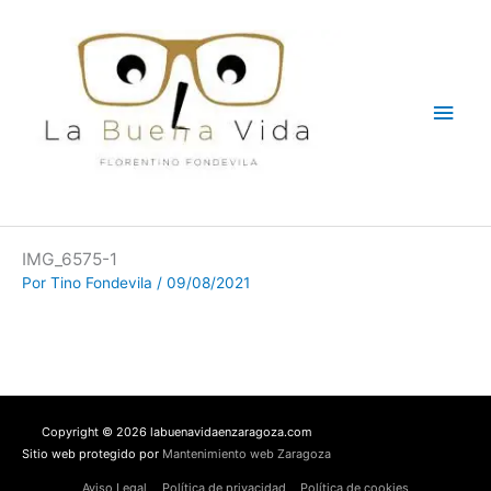
Ir
Men
al
contenido
princ
IMG_6575-1
Por
Tino Fondevila
/
09/08/2021
Copyright © 2026 labuenavidaenzaragoza.com
Sitio web protegido por
Mantenimiento web Zaragoza
Aviso Legal
Política de privacidad
Política de cookies