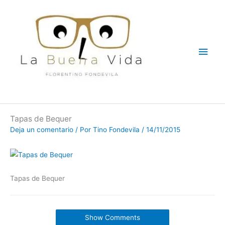
Ir
Men
al
contenido
princ
Tapas de Bequer
Deja un comentario
/ Por
Tino Fondevila
/
14/11/2015
Tapas de Bequer
Show Comments