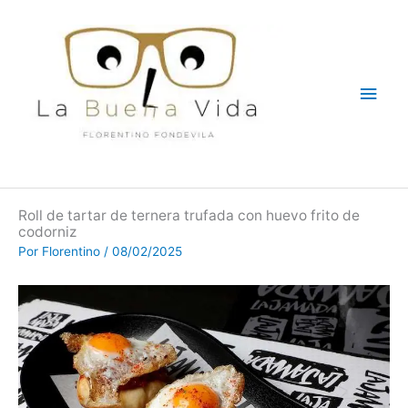
Ir
Men
al
contenido
princ
Roll de tartar de ternera trufada con huevo frito de
codorniz
Por
Florentino
/
08/02/2025