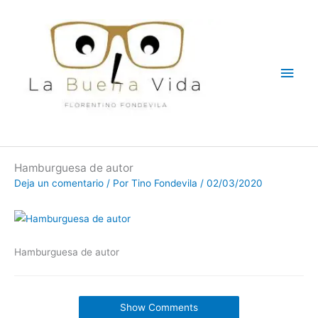
Ir
Men
al
contenido
princ
Hamburguesa de autor
Deja un comentario
/ Por
Tino Fondevila
/
02/03/2020
Hamburguesa de autor
Show Comments