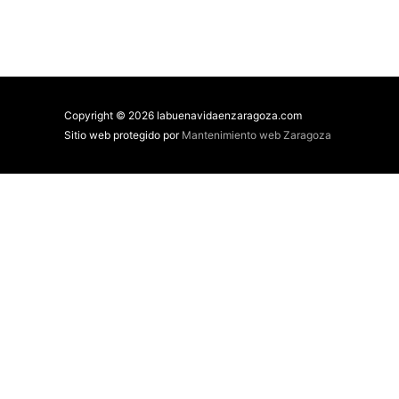
Copyright © 2026 labuenavidaenzaragoza.com
Sitio web protegido por
Mantenimiento web Zaragoza