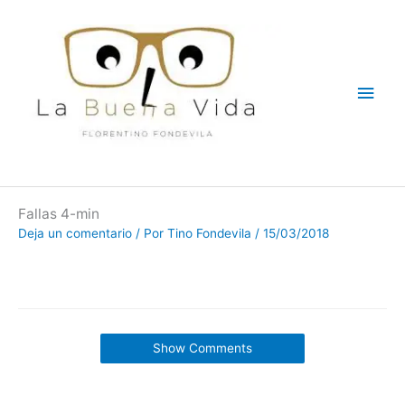
Ir
Men
al
contenido
princ
Fallas 4-min
Deja un comentario
/ Por
Tino Fondevila
/
15/03/2018
Show Comments