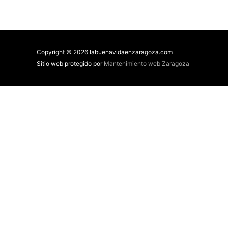
Copyright © 2026 labuenavidaenzaragoza.com
Sitio web protegido por
Mantenimiento web Zaragoza