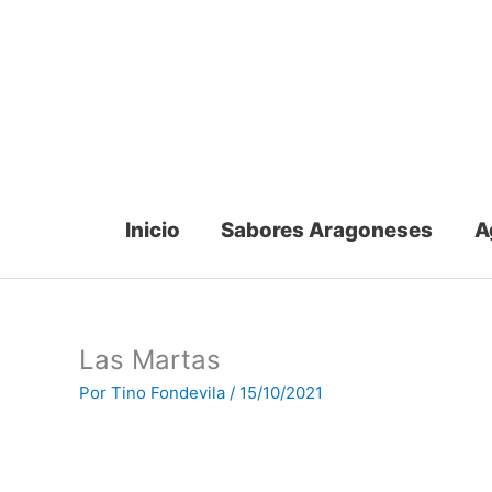
Ir
al
contenido
Inicio
Sabores Aragoneses
A
Las Martas
Por
Tino Fondevila
/
15/10/2021