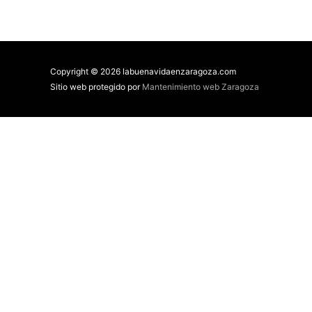
Copyright © 2026 labuenavidaenzaragoza.com
Sitio web protegido por
Mantenimiento web Zaragoza