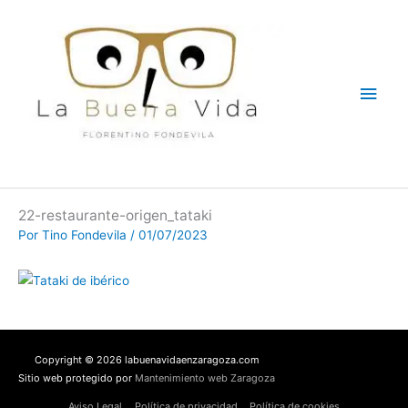
Ir
Men
al
contenido
princ
22-restaurante-origen_tataki
Por
Tino Fondevila
/
01/07/2023
Copyright © 2026 labuenavidaenzaragoza.com
Sitio web protegido por
Mantenimiento web Zaragoza
Aviso Legal
Política de privacidad
Política de cookies