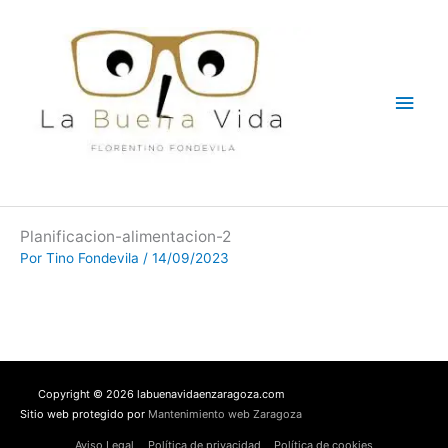
Ir
Men
al
contenido
princ
Planificacion-alimentacion-2
Por
Tino Fondevila
/
14/09/2023
Copyright © 2026 labuenavidaenzaragoza.com
Sitio web protegido por
Mantenimiento web Zaragoza
Aviso Legal
Política de privacidad
Política de cookies