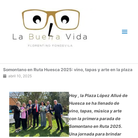
Ir
Men
al
contenido
princ
Somontano en Ruta Huesca 2025: vino, tapas y arte en la plaza
abril 10, 2025
Hoy , la Plaza López Allué de
Huesca se ha llenado de
vino, tapas, música y arte
con la primera parada de
Somontano en Ruta 2025.
Una jornada para brindar