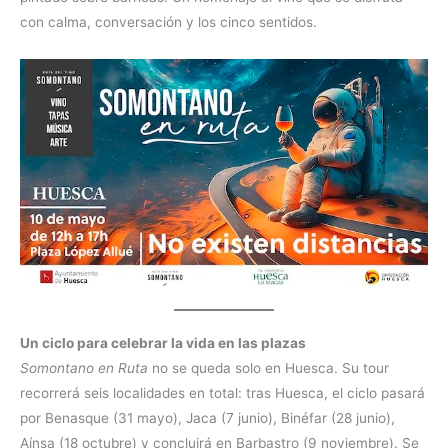
con calma, conversación y los cinco sentidos.
Un ciclo para celebrar la vida en las plazas
Somontano en Ruta
no se queda solo en Huesca. Su tour
recorrerá seis localidades en total: tras Huesca, el ciclo pasará
por Benasque (31 mayo), Jaca (7 junio), Binéfar (28 junio),
Aínsa (18 octubre) y concluirá en Barbastro (9 noviembre). Se