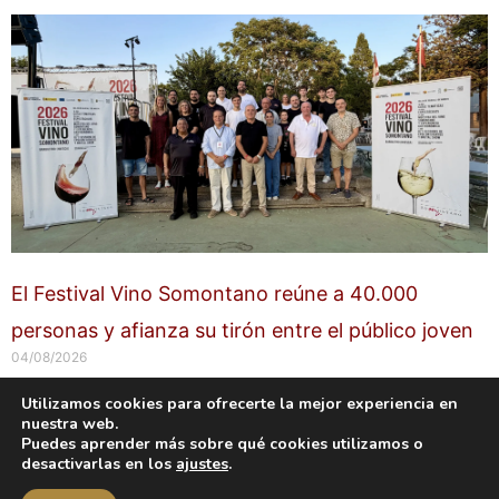
El Festival Vino Somontano reúne a 40.000
personas y afianza su tirón entre el público joven
04/08/2026
Utilizamos cookies para ofrecerte la mejor experiencia en
nuestra web.
Copyright © 2026 labuenavidaenzaragoza.com
Puedes aprender más sobre qué cookies utilizamos o
Sitio web protegido por
Mantenimiento web Zaragoza
desactivarlas en los
ajustes
.
Aviso Legal
Política de privacidad
Política de cookies