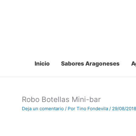
Ir
al
contenido
Inicio
Sabores Aragoneses
A
Robo Botellas Mini-bar
Deja un comentario
/ Por
Tino Fondevila
/
29/08/201