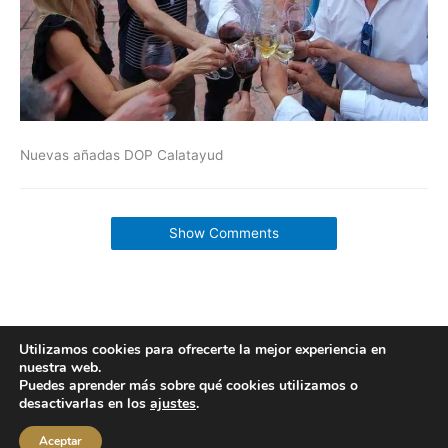
Nuevas añadas DOP Calatayud
Show Comments
Utilizamos cookies para ofrecerte la mejor experiencia en
nuestra web.
Copyright © 2026 labuenavidaenzaragoza.com
Puedes aprender más sobre qué cookies utilizamos o
Sitio web protegido por
Mantenimiento web Zaragoza
desactivarlas en los
ajustes
.
Aviso Legal
Política de privacidad
Política de cookies
Aceptar
Contacta conmigo