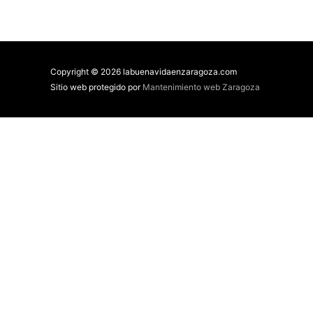
Copyright © 2026 labuenavidaenzaragoza.com
Sitio web protegido por
Mantenimiento web Zaragoza