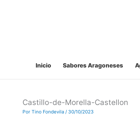
Ir
al
contenido
Inicio
Sabores Aragoneses
A
Castillo-de-Morella-Castellon
Por
Tino Fondevila
/
30/10/2023