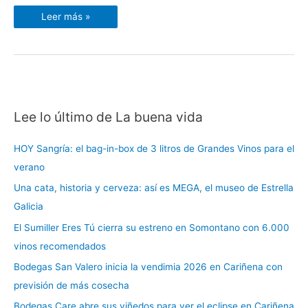
Leer más »
Lee lo último de La buena vida
C
a
HOY Sangría: el bag-in-box de 3 litros de Grandes Vinos para el
t
verano
e
Una cata, historia y cerveza: así es MEGA, el museo de Estrella
g
Galicia
o
r
El Sumiller Eres Tú cierra su estreno en Somontano con 6.000
í
vinos recomendados
a
Bodegas San Valero inicia la vendimia 2026 en Cariñena con
s
previsión de más cosecha
Bodegas Care abre sus viñedos para ver el eclipse en Cariñena