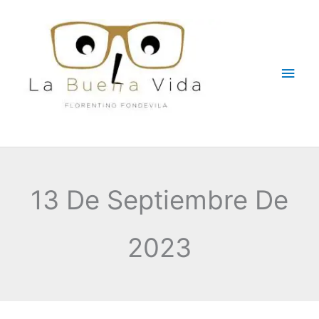
Ir
Men
al
contenido
princ
13 De Septiembre De
2023