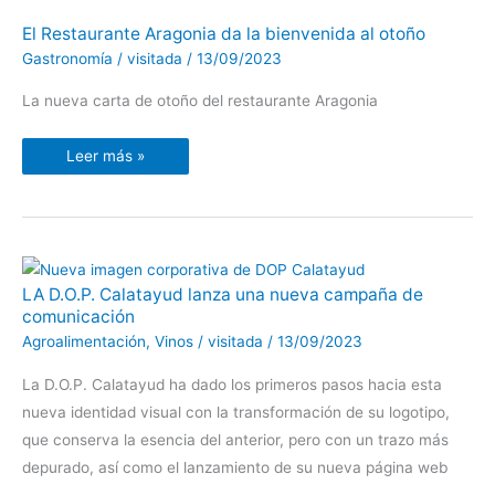
El
El Restaurante Aragonia da la bienvenida al otoño
Restaurante
Aragonia
Gastronomía
/
visitada
/
13/09/2023
da
la
bienvenida
La nueva carta de otoño del restaurante Aragonia
al
otoño
Leer más »
LA
LA D.O.P. Calatayud lanza una nueva campaña de
D.O.P.
comunicación
Calatayud
lanza
Agroalimentación
,
Vinos
/
visitada
/
13/09/2023
una
nueva
campaña
La D.O.P. Calatayud ha dado los primeros pasos hacia esta
de
comunicación
nueva identidad visual con la transformación de su logotipo,
que conserva la esencia del anterior, pero con un trazo más
depurado, así como el lanzamiento de su nueva página web