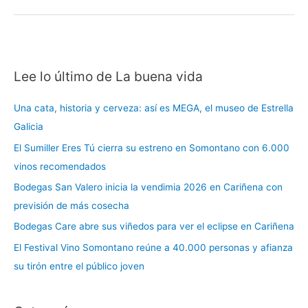
Lee lo último de La buena vida
C
a
Una cata, historia y cerveza: así es MEGA, el museo de Estrella
t
Galicia
e
El Sumiller Eres Tú cierra su estreno en Somontano con 6.000
g
vinos recomendados
o
r
Bodegas San Valero inicia la vendimia 2026 en Cariñena con
í
previsión de más cosecha
a
Bodegas Care abre sus viñedos para ver el eclipse en Cariñena
s
El Festival Vino Somontano reúne a 40.000 personas y afianza
su tirón entre el público joven