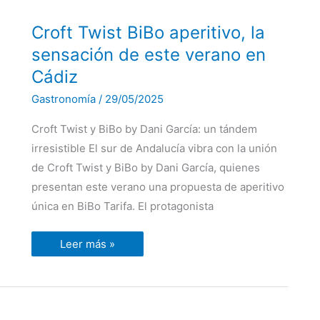
Croft
Croft Twist BiBo aperitivo, la
Twist
BiBo
sensación de este verano en
aperitivo,
la
Cádiz
sensación
de
Gastronomía
/
29/05/2025
este
verano
en
Croft Twist y BiBo by Dani García: un tándem
Cádiz
irresistible El sur de Andalucía vibra con la unión
de Croft Twist y BiBo by Dani García, quienes
presentan este verano una propuesta de aperitivo
única en BiBo Tarifa. El protagonista
Leer más »