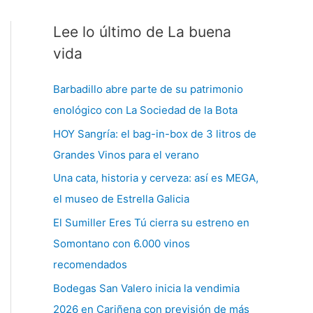
Lee lo último de La buena
C
a
vida
t
Barbadillo abre parte de su patrimonio
e
enológico con La Sociedad de la Bota
g
HOY Sangría: el bag-in-box de 3 litros de
o
Grandes Vinos para el verano
r
í
Una cata, historia y cerveza: así es MEGA,
a
el museo de Estrella Galicia
s
El Sumiller Eres Tú cierra su estreno en
Somontano con 6.000 vinos
recomendados
Bodegas San Valero inicia la vendimia
2026 en Cariñena con previsión de más