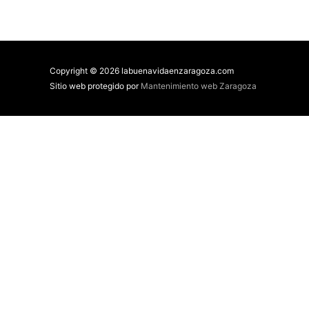
Copyright © 2026 labuenavidaenzaragoza.com
Sitio web protegido por
Mantenimiento web Zaragoza