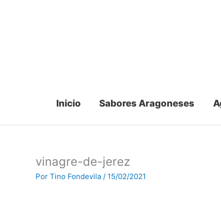
Ir
al
contenido
Inicio
Sabores Aragoneses
A
vinagre-de-jerez
Por
Tino Fondevila
/
15/02/2021