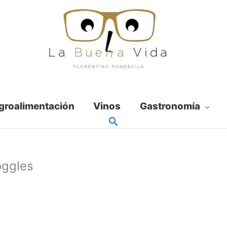
groalimentación
Vinos
Gastronomía
oggles