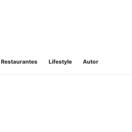
Restaurantes
Lifestyle
Autor