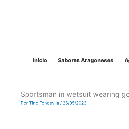
Ir
al
contenido
Inicio
Sabores Aragoneses
A
Sportsman in wetsuit wearing g
Por
Tino Fondevila
/
26/05/2023