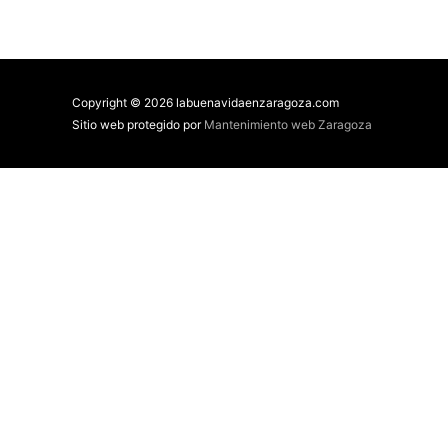
Copyright © 2026 labuenavidaenzaragoza.com
Sitio web protegido por
Mantenimiento web Zaragoza