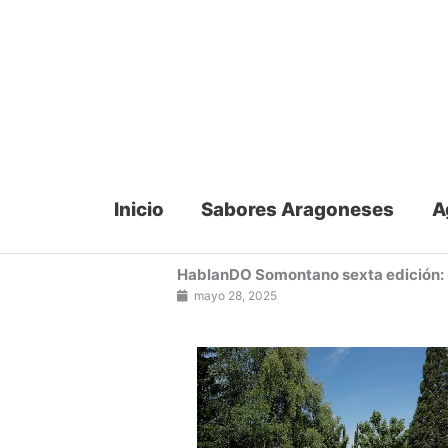
Ir
al
contenido
Inicio
Sabores Aragoneses
A
HablanDO Somontano sexta edición: u
mayo 28, 2025