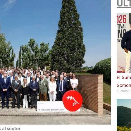
ÚL
El Sum
Somont
06/08/20
 al sector