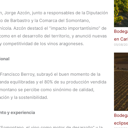
n, Jorge Azcón, junto a responsables de la Diputación
to de Barbastro y la Comarca del Somontano,
inícola. Azcón destacó el “impacto importantísimo” de
Bodega
mo en el desarrollo del territorio, y anunció nuevas
en Car
y competitividad de los vinos aragoneses.
05/08/20
ional
 Francisco Berroy, subrayó el buen momento de la
nda equilibradas y el 80% de su producción vendida
omontano se percibe como sinónimo de calidad,
ión y la sostenibilidad.
nto y experiencia
Bodega
eclips
“Somontano, el vino como motor de desarrollo” y la