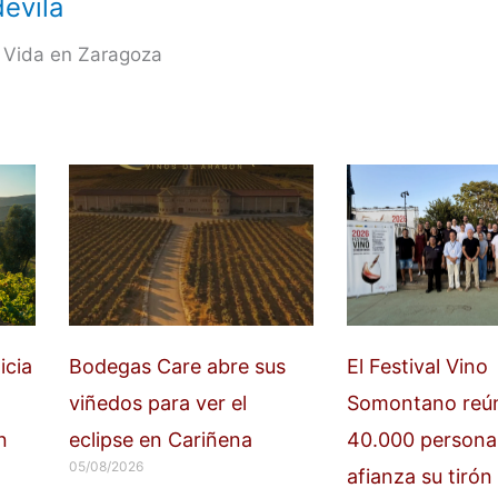
evila
 Vida en Zaragoza
icia
Bodegas Care abre sus
El Festival Vino
viñedos para ver el
Somontano reú
n
eclipse en Cariñena
40.000 persona
05/08/2026
afianza su tirón 