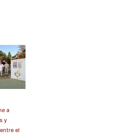
ne a
s y
entre el