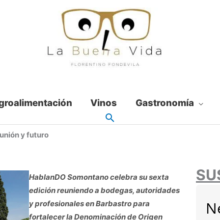
groalimentación
Vinos
Gastronomía
nión y futuro
SU
HablanDO Somontano celebra su sexta
edición reuniendo a bodegas, autoridades
N
y profesionales en Barbastro para
fortalecer la Denominación de Origen