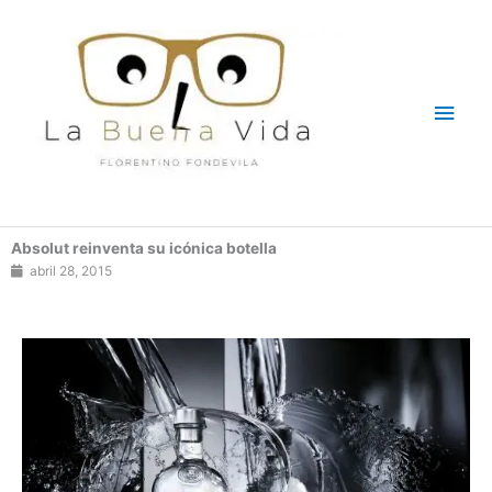
Ir
Men
al
contenido
princ
Absolut reinventa su icónica botella
abril 28, 2015