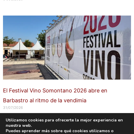
El Festival Vino Somontano 2026 abre en
Barbastro al ritmo de la vendimia
31/07/2026
Utilizamos cookies para ofrecerte la mejor experiencia en
nuestra web.
Copyright © 2026 labuenavidaenzaragoza.com
Puedes aprender más sobre qué cookies utilizamos o
Sitio web protegido por
Mantenimiento web Zaragoza