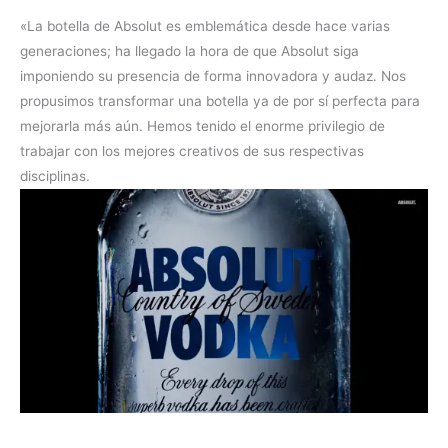
«La botella de Absolut es emblemática desde hace varias
generaciones; ha llegado la hora de que Absolut siga
imponiendo su presencia de forma innovadora y audaz. Nos
propusimos transformar una botella ya de por sí perfecta para
mejorarla más aún. Hemos tenido el enorme privilegio de
trabajar con los mejores creativos de sus respectivas
disciplinas.