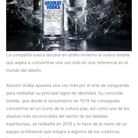
La compañía sueca lanzará en otoño-invierno la nueva botella
que aspira a convertirse una vez más en una referencia en el
mundo del diseño
Absolut Vodka apuesta una vez más por el arte de vanguardia
para rediseñar su principal signo de identidad. Su conocida
botella, que desde el lanzamiento en 1979 ha conseguido
convertirse en un icono de la cultura pop, así como una de las
siluetas más reconocibles del sector de las bebidas
espirituosas, se rediseña en 2015 y lo hace de la mano de un
equipo profesional que integra a algunos de los creativos,