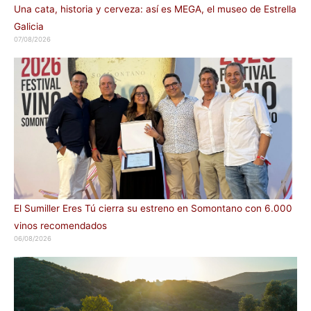
Una cata, historia y cerveza: así es MEGA, el museo de Estrella
Galicia
07/08/2026
El Sumiller Eres Tú cierra su estreno en Somontano con 6.000
vinos recomendados
06/08/2026