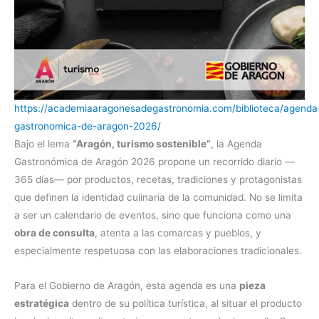
https://academiaaragonesadegastronomia.com/biblioteca/agenda
gastronomica-de-aragon-2026/
Bajo el lema
“Aragón, turismo sostenible”
, la Agenda
Gastronómica de Aragón 2026 propone un recorrido diario —
365 días— por productos, recetas, tradiciones y protagonistas
que definen la identidad culinaria de la comunidad. No se limita
a ser un calendario de eventos, sino que funciona como una
obra de consulta
, atenta a las comarcas y pueblos, y
especialmente respetuosa con las elaboraciones tradicionales.
Para el Gobierno de Aragón, esta agenda es una
pieza
estratégica
dentro de su política turística, al situar el producto