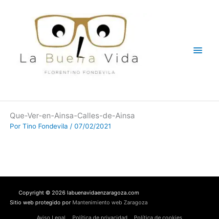
Ir
Men
al
contenido
princ
Que-Ver-en-Ainsa-Calles-de-Ainsa
Por
Tino Fondevila
/
07/02/2021
Copyright © 2026 labuenavidaenzaragoza.com
Sitio web protegido por
Mantenimiento web Zaragoza
Aviso Legal
Política de privacidad
Política de cookies