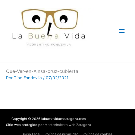
Ir
Men
al
contenido
princ
Que-Ver-en-Ainsa-cruz-cubierta
Por
Tino Fondevila
/
07/02/2021
Copyright © 2026 labuenavidaenzaragoza.com
Sitio web protegido por
Mantenimiento web Zaragoza
Aviso Legal
Política de privacidad
Política de cookies