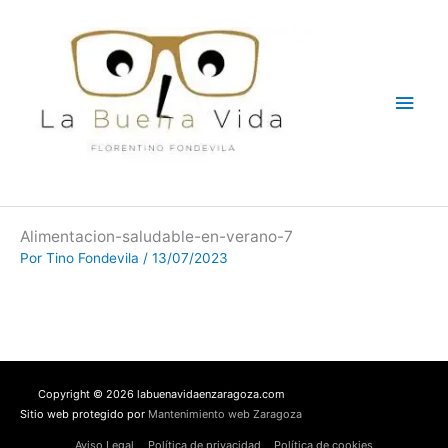
Ir
Men
al
contenido
princ
Alimentacion-saludable-en-verano-7
Por
Tino Fondevila
/
13/07/2023
Copyright © 2026 labuenavidaenzaragoza.com
Sitio web protegido por
Mantenimiento web Zaragoza
Aviso Legal
Política de privacidad
Política de cookies