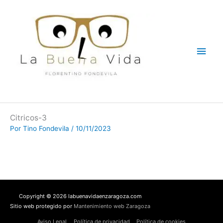
Ir
Men
al
contenido
princ
Citricos-3
Por
Tino Fondevila
/
10/11/2023
Copyright © 2026 labuenavidaenzaragoza.com
Sitio web protegido por
Mantenimiento web Zaragoza
Aviso Legal
Política de privacidad
Política de cookies