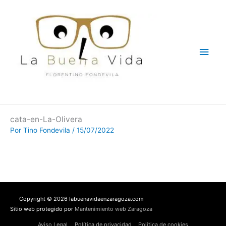
Ir
Men
al
contenido
princ
cata-en-La-Olivera
Por
Tino Fondevila
/
15/07/2022
Copyright © 2026 labuenavidaenzaragoza.com
Sitio web protegido por
Mantenimiento web Zaragoza
Aviso Legal
Política de privacidad
Política de cookies