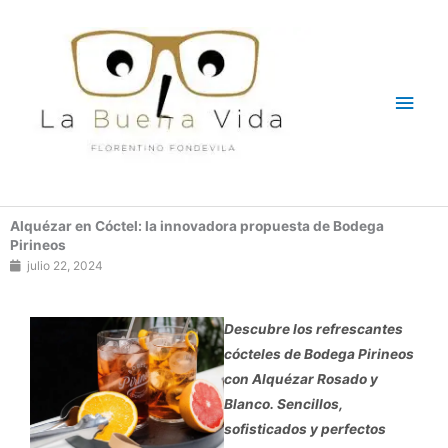
Ir
Men
al
contenido
princ
Alquézar en Cóctel: la innovadora propuesta de Bodega
Pirineos
julio 22, 2024
Descubre los refrescantes
cócteles de Bodega Pirineos
con Alquézar Rosado y
Blanco. Sencillos,
sofisticados y perfectos