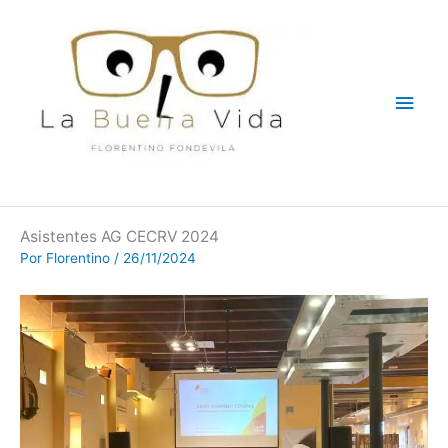
Ir
Men
al
contenido
princ
Asistentes AG CECRV 2024
Por
Florentino
/
26/11/2024