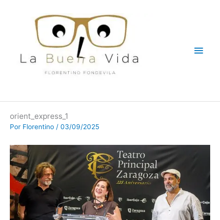
Ir
Men
al
contenido
princ
orient_express_1
Por
Florentino
/
03/09/2025