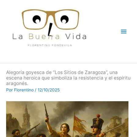
Ir
Men
al
contenido
princ
Alegoría goyesca de “Los Sitios de Zaragoza”, una
escena heroica que simboliza la resistencia y el espíritu
aragonés.
Por
Florentino
/
12/10/2025