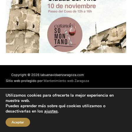
Copyright © 2026 labuenavidaenzaragoza.com
Sitio web protegido por
Mantenimiento web Zaragoza
Aviso Legal
Política de privacidad
Política de cookies
Utilizamos cookies para ofrecerte la mejor experiencia en
Contacta conmigo
nuestra web.
Puedes aprender más sobre qué cookies utilizamos o
desactivarlas en los
ajustes
.
Aceptar