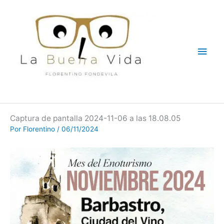
Ir
Men
al
contenido
princ
Captura de pantalla 2024-11-06 a las 18.08.05
Por
Florentino
/
06/11/2024