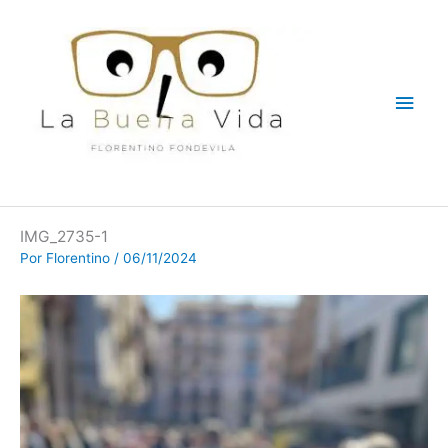
Ir
Men
al
contenido
princ
IMG_2735-1
Por
Florentino
/
06/11/2024