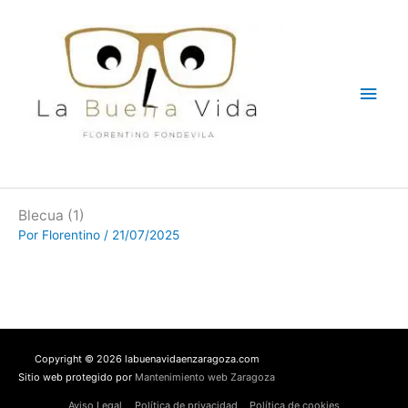
Ir
Men
al
contenido
princ
Blecua (1)
Por
Florentino
/
21/07/2025
Copyright © 2026 labuenavidaenzaragoza.com
Sitio web protegido por
Mantenimiento web Zaragoza
Aviso Legal
Política de privacidad
Política de cookies