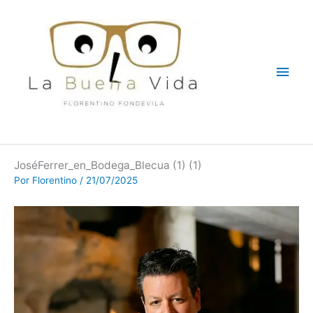
Ir
Men
al
contenido
princ
JoséFerrer_en_Bodega_Blecua (1) (1)
Por
Florentino
/
21/07/2025