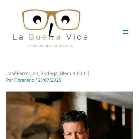
Ir
Men
al
contenido
princ
JoséFerrer_en_Bodega_Blecua (1) (1)
Por
Florentino
/
21/07/2025