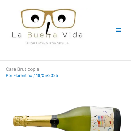
Ir
Men
al
contenido
princ
Care Brut copia
Por
Florentino
/
16/05/2025