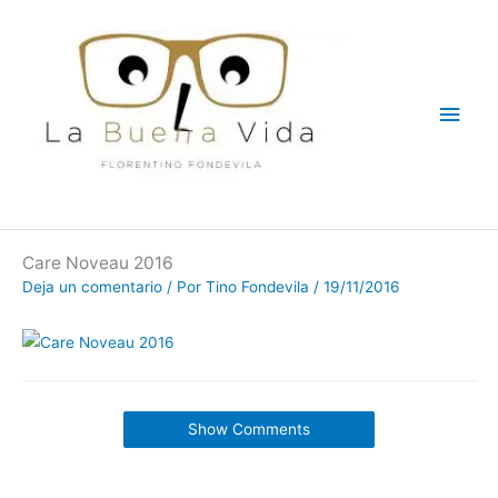
Ir
Men
al
contenido
princ
Care Noveau 2016
Deja un comentario
/ Por
Tino Fondevila
/
19/11/2016
Show Comments