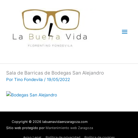
Ir
Men
al
contenido
princ
Sala de Barricas de Bodegas San Alejandro
Por
Tino Fondevila
/
19/05/2022
Copyright © 2026 labuenavidaenzaragoza.com
Sitio web protegido por
Mantenimiento web Zaragoza
Aviso Legal
Política de privacidad
Política de cookies