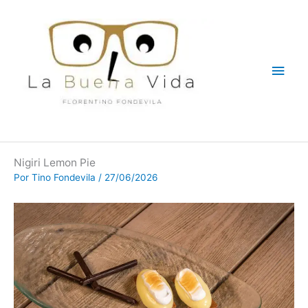
Ir
Men
al
contenido
princ
Nigiri Lemon Pie
Por
Tino Fondevila
/
27/06/2026