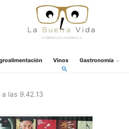
groalimentación
Vinos
Gastronomía
a las 9.42.13