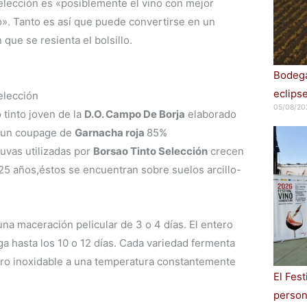
lección es «posiblemente el vino con mejor
o». Tanto es así que puede convertirse en un
que se resienta el bolsillo.
Bodega
eclips
elección
05/08/20
 tinto joven de la
D.O. Campo De Borja
elaborado
e un coupage de
Garnacha roja
85%
uvas utilizadas por
Borsao Tinto Selección
crecen
25 años,éstos se encuentran sobre suelos arcillo-
na maceración pelicular de 3 o 4 días. El entero
 hasta los 10 o 12 días. Cada variedad fermenta
ro inoxidable a una temperatura constantemente
El Fes
persona