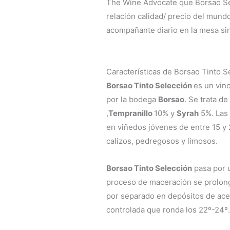
The Wine Advocate que Borsao Se
relación calidad/ precio del mund
acompañante diario en la mesa sin 
Características de Borsao Tinto S
Borsao Tinto Selección
es un vino
por la bodega
Borsao
. Se trata d
,
Tempranillo
10% y
Syrah
5%. Las 
en viñedos jóvenes de entre 15 y 
calizos, pedregosos y limosos.
Borsao Tinto Selección
pasa por u
proceso de maceración se prolonga
por separado en depósitos de ace
controlada que ronda los 22º-24º.