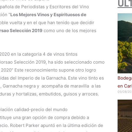
ÚL
añola de Periodistas y Escritores del Vino
ión “
Los Mejores Vinos y Espirituosos de
oble vuelta y en el que han tenido que decidir
rsao Selección 2019
como uno de los mejores
2020 en la categoria 4 de vinos tintos
, Borsao Selección 2019, ha sido seleccionado como
l 2020” Este reconocimiento supone otro logro
Bodega
das del Imperio de la Garnacha. Este vino tinto es
en Car
, Garnacha negra y acompaña de maravilla a las
05/08/20
duras y hortalizas, embutidos, guisos y arroces.
elación calidad-precio del mundo
stituye una gran opción de compra debido a
ecio. Robert Parker apuntó en la última edición de