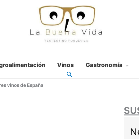
groalimentación
Vinos
Gastronomía
res vinos de España
SU
N