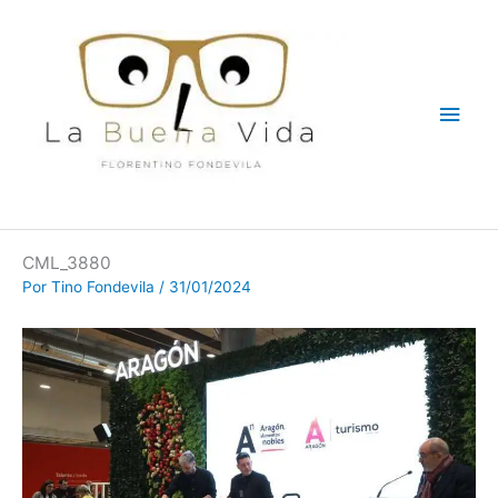
Ir
Men
al
contenido
princ
CML_3880
Por
Tino Fondevila
/
31/01/2024