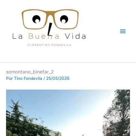
Ir
Men
al
contenido
princ
somontano_binefar_2
Por
Tino Fondevila
/
25/05/2026