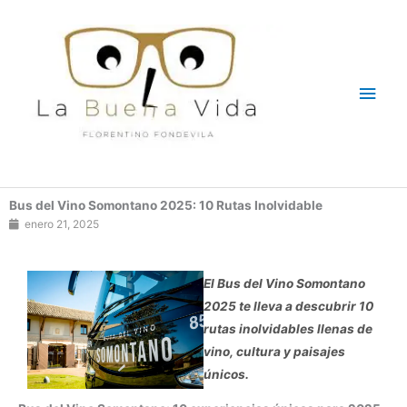
Ir
Men
al
contenido
princ
Bus del Vino Somontano 2025: 10 Rutas Inolvidable
enero 21, 2025
El Bus del Vino Somontano
2025 te lleva a descubrir 10
rutas inolvidables llenas de
vino, cultura y paisajes
únicos.