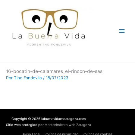
Ir
Men
al
contenido
princ
16-bocatin-de-calamares_el-rincon-de-sas
Por
Tino Fondevila
/
18/07/2023
Copyright © 2026 labuenavidaenzaragoza.com
Sitio web protegido por
Mantenimiento web Zaragoza
Aviso Legal
Política de privacidad
Política de cookies